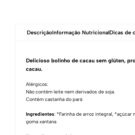
Descrição
Informação Nutricional
Dicas de
Delicioso bolinho de cacau sem glúten, pr
cacau.
Alérgicos:
Não contém leite nem derivados de soja.
Contém castanha do pará
Ingredientes
: *Farinha de arroz integral, *açúca
goma xantana