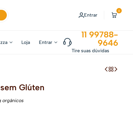
0
Entrar
11 99788-
9646
izza
Loja
Entrar
Tire suas dúvidas
 sem Glúten
g orgânicos