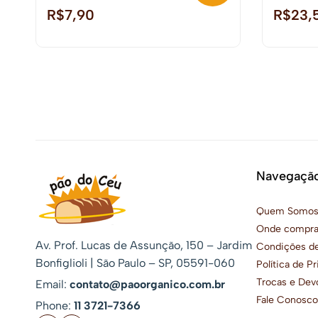
R$
7,90
R$
23,
Navegaçã
Quem Somo
Onde compra
Av. Prof. Lucas de Assunção, 150 – Jardim
Condições d
Bonfiglioli | São Paulo – SP, 05591-060
Política de P
Trocas e Dev
Email:
contato@paoorganico.com.br
Fale Conosco
Phone:
11 3721-7366