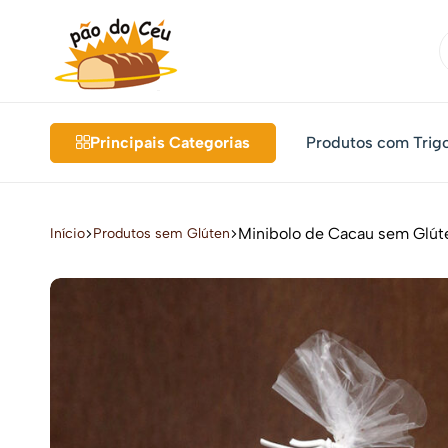
Pão
Pães
do
Orgânicos
Principais Categorias
Produtos com Trig
Céu
e
Integrais
Minibolo de Cacau sem Glút
Início
Produtos sem Glúten