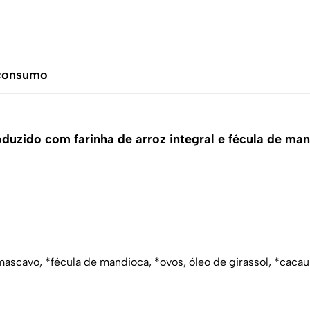
 consumo
oduzido com farinha de arroz integral e fécula de ma
r mascavo, *fécula de mandioca, *ovos, óleo de girassol, *caca