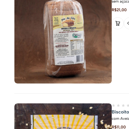
sem açúca
R$
21,00
Biscoit
com Aveia
R$
11,00