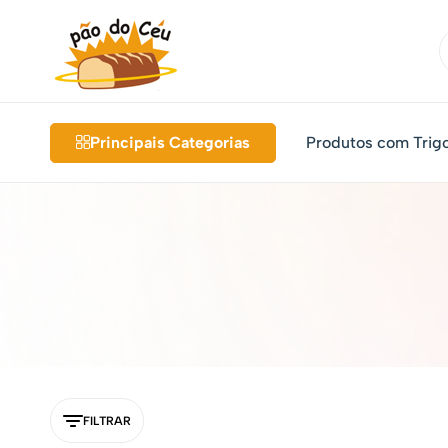
Pão
Pães
do
Orgânicos
Principais Categorias
Produtos com Trig
Céu
e
Integrais
FILTRAR