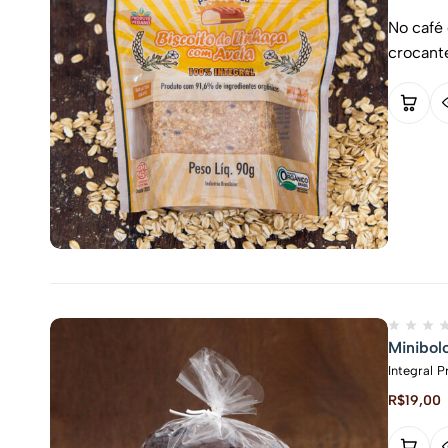
No café
crocant
Minibol
Integral 
R$
19,00