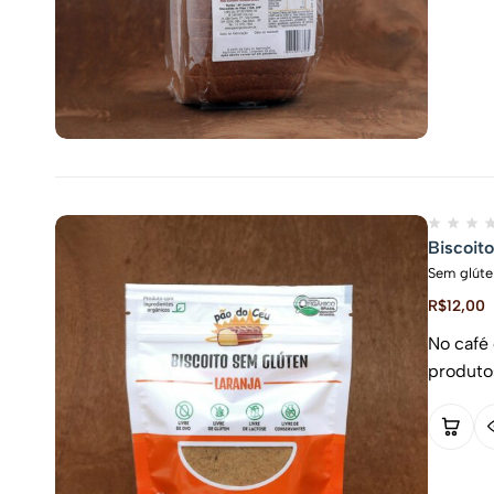
Biscoito
Sem glúte
R$
12,00
No café 
produto