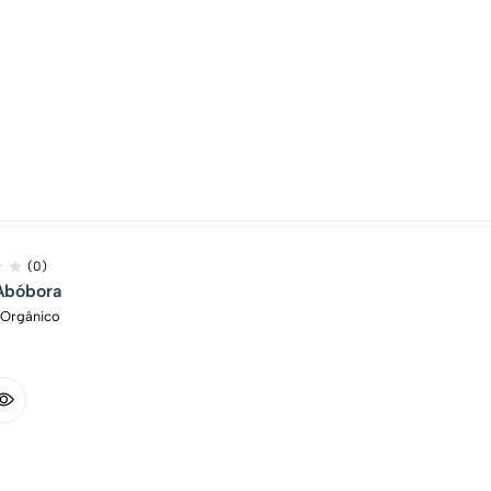
(0)
Abóbora
e Orgânico