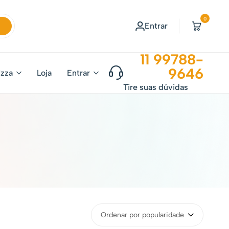
0
Entrar
11 99788-
9646
izza
Loja
Entrar
Tire suas dúvidas
Ordenar por popularidade