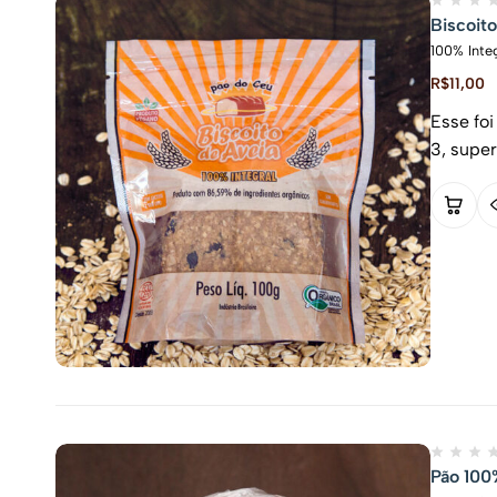
Biscoito
100% Inte
R$
11,00
Esse foi
3, supe
Pão 100